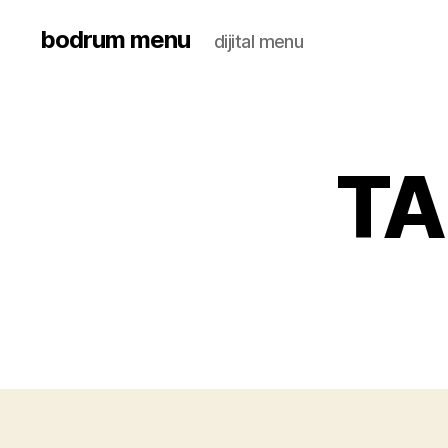
bodrum menu
dijital menu
TA