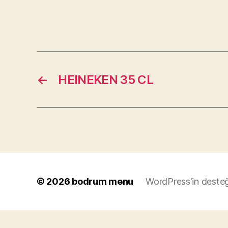
←
HEINEKEN 35 CL
© 2026
bodrum menu
WordPress'in desteğ