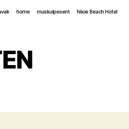
avak
home
muskulpesent
Nixie Beach Hotel
TEN