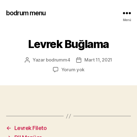
bodrum menu
Menü
Levrek Buğlama
Yazar
bodrumm4
Mart 11, 2021
Yorum yok
←
Levrek Fileto