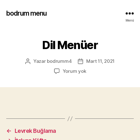
bodrum menu
Menü
Dil Menüer
Yazar
bodrumm4
Mart 11, 2021
Yorum yok
←
Levrek Buğlama