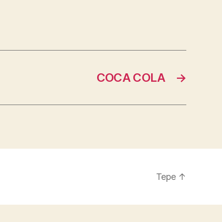
COCA COLA
→
Tepe
↑