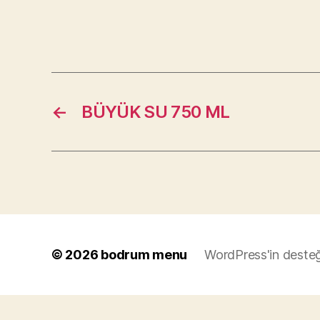
←
BÜYÜK SU 750 ML
© 2026
bodrum menu
WordPress'in desteğ