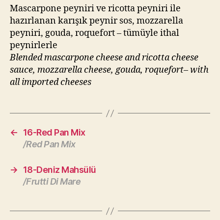
Mascarpone peyniri ve ricotta peyniri ile
hazırlanan karışık peynir sos, mozzarella
peyniri, gouda, roquefort – tümüyle ithal
peynirlerle
Blended mascarpone cheese and ricotta cheese
sauce, mozzarella cheese, gouda, roquefort– with
all imported cheeses
←
16-Red Pan Mix
/Red Pan Mix
→
18-Deniz Mahsülü
/Frutti Di Mare