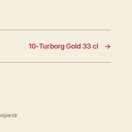
10-Turborg Gold 33 cl
→
mişlerdir