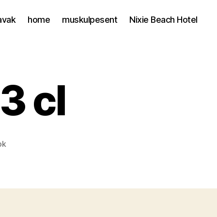
avak
home
muskulpesent
Nixie Beach Hotel
3 cl
ok