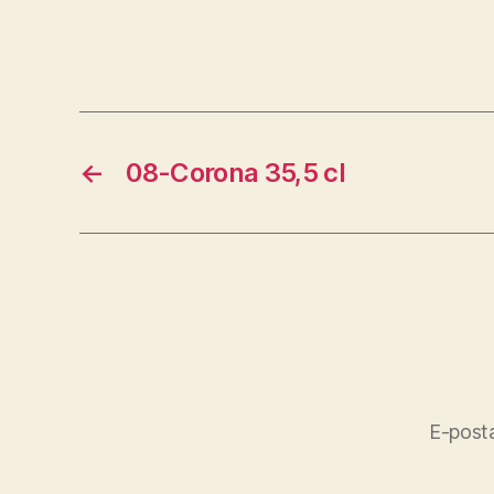
←
08-Corona 35,5 cl
E-posta