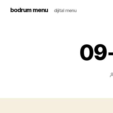
bodrum menu
dijital menu
09-