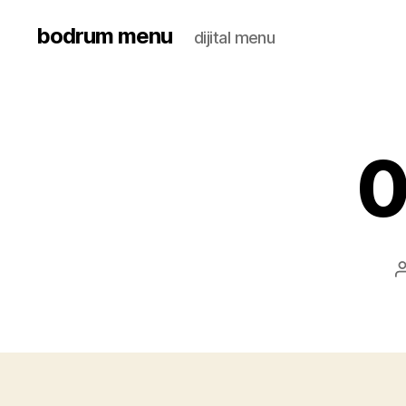
bodrum menu
dijital menu
0