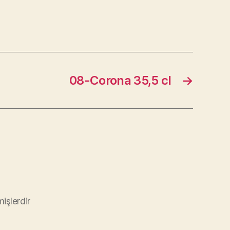
08-Corona 35,5 cl
→
mişlerdir