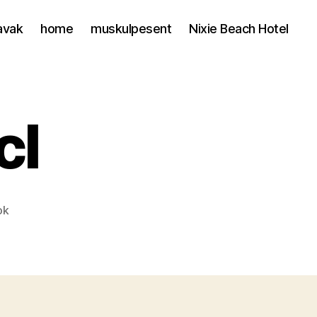
avak
home
muskulpesent
Nixie Beach Hotel
cl
ok