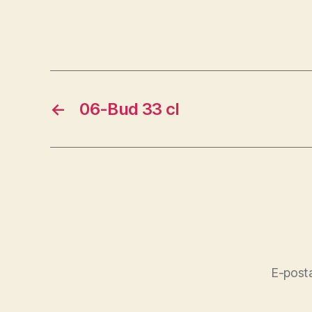
←
06-Bud 33 cl
E-posta