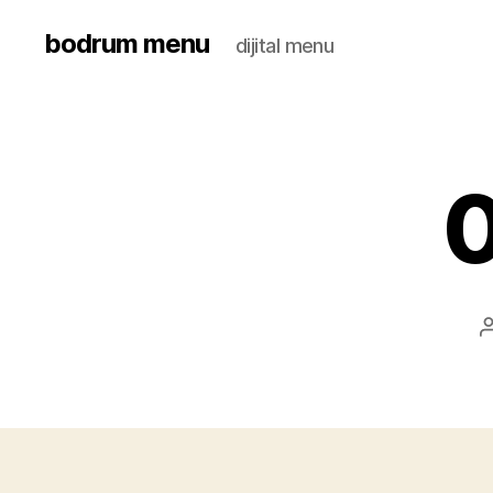
bodrum menu
dijital menu
0