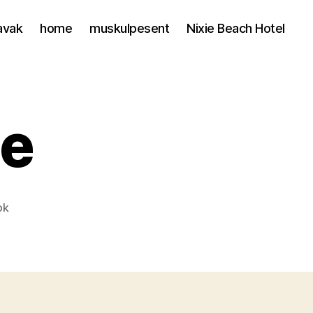
avak
home
muskulpesent
Nixie Beach Hotel
te
ok