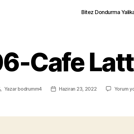
Bitez Dondurma Yalik
6-Cafe Lat
Yazar
bodrumm4
Haziran 23, 2022
Yorum y