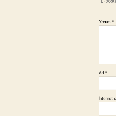
E-posta
Yorum
*
Ad
*
İnternet s