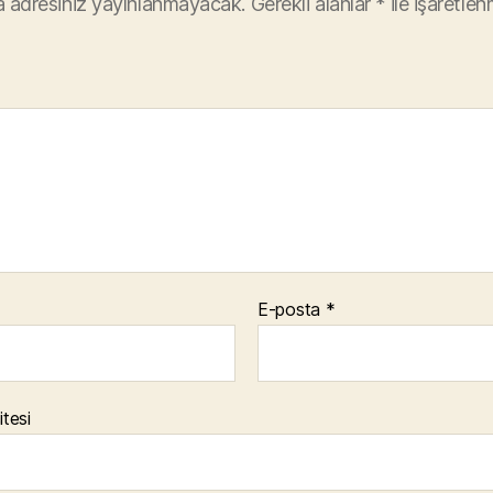
 adresiniz yayınlanmayacak.
Gerekli alanlar
*
ile işaretlen
E-posta
*
itesi