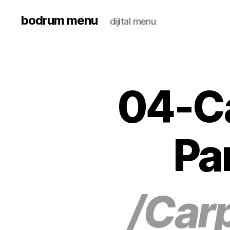
bodrum menu
dijital menu
04-Ca
Pa
/Car