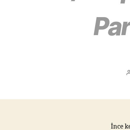
Pa
İnce k