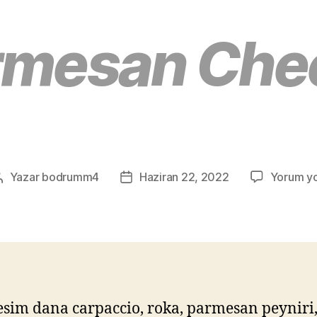
rmesan Che
Yazar
bodrumm4
Haziran 22, 2022
Yorum y
esim dana carpaccio, roka, parmesan peyniri