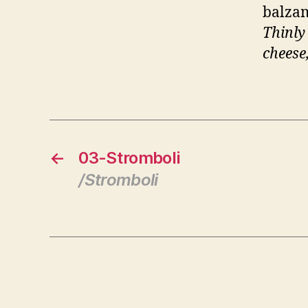
balzam
Thinly
cheese
←
03-Stromboli
/Stromboli