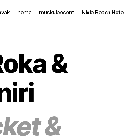
avak
home
muskulpesent
Nixie Beach Hotel
Roka &
iri
ket &