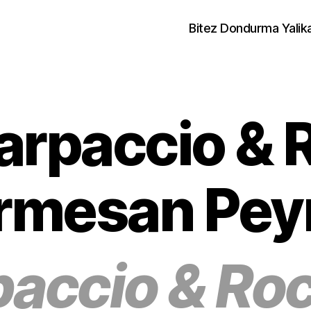
Bitez Dondurma Yalik
rpaccio & 
rmesan Peyn
paccio & Roc